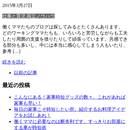
2015年3月27日
仕事と育児 両立ノウハウ
働くママたちのブログは探してみるとたくさんあります。
どのワーキングママたちも、いろいろと苦労しながらも工夫
したり周囲の支援を借りたりして頑張っています。共感でき
る部分も多いし、中には本当に感心してしまう人もいたり、
参考 […]
続きを読む
以前の記事
最近の投稿
こんなにある！家事時短グッズの数々。これがあれば
家事も早い！
毎日の家事こそ時短したい所。紹介するお料理アイデ
アをお試しあれ！
働くママに必要なのは断舎利です。すっきりお部屋に
する事が時短術