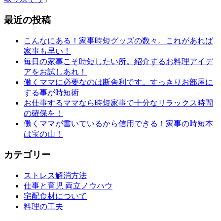
最近の投稿
こんなにある！家事時短グッズの数々。これがあれば
家事も早い！
毎日の家事こそ時短したい所。紹介するお料理アイデ
アをお試しあれ！
働くママに必要なのは断舎利です。すっきりお部屋に
する事が時短術
お仕事するママなら時短家事で十分なリラックス時間
の確保を！
働くママが書いているから信用できる！家事の時短本
は宝の山！
カテゴリー
ストレス解消方法
仕事と育児 両立ノウハウ
宅配食材について
料理の工夫