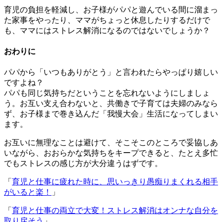
育児の負担を軽減し、お子様がパパと遊んでいる間に溜まっ
た家事をやったり、ママがちょっと休息したりするだけで
も、ママにはストレス解消になるのではないでしょうか？
おわりに
パパから「いつもありがとう」と言われたらやっぱり嬉しい
ですよね？
パパも同じ気持ちだということを忘れないようにしましょ
う。お互い支え合わないと、共働きで子育ては夫婦のみなら
ず、お子様まで巻き込んだ「我慢大会」生活になってしまい
ます。
お互いに無理なことは避けて、そこそこのところで妥協しあ
いながら、おおらかな気持ちをキープできると、たとえ多忙
でもストレスの感じ方が大分違うはずです。
「
育児と仕事に疲れた時に、思いっきり愚痴りまくれる相手
がいると楽！
」
「
育児と仕事の両立で大変！ストレス解消はオンナな自分を
取り戻そう
」