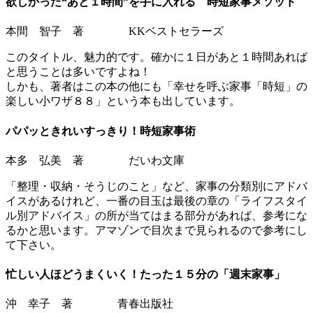
欲しかった“あと１時間”を手に入れる 時短家事メソッド
本間 智子 著 KKベストセラーズ
このタイトル、魅力的です。確かに１日があと１時間あれば
と思うことは多いですよね！
しかも、著者はこの本の他にも「幸せを呼ぶ家事「時短」の
楽しい小ワザ８８」という本も出しています。
パパッときれいすっきり！時短家事術
本多 弘美 著 だいわ文庫
「整理・収納・そうじのこと」など、家事の分類別にアドバ
イスがあるけれど、一番の目玉は最後の章の「ライフスタイ
ル別アドバイス」の所が当てはまる部分があれば、参考にな
るかと思います。アマゾンで目次まで見られるので参考にし
て下さい。
忙しい人ほどうまくいく！たった１５分の「週末家事」
沖 幸子 著 青春出版社